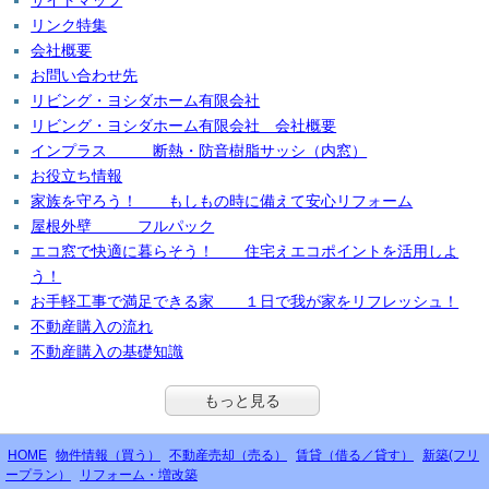
サイトマップ
リンク特集
会社概要
お問い合わせ先
リビング・ヨシダホーム有限会社
リビング・ヨシダホーム有限会社 会社概要
インプラス 断熱・防音樹脂サッシ（内窓）
お役立ち情報
家族を守ろう！ もしもの時に備えて安心リフォーム
屋根外壁 フルパック
エコ窓で快適に暮らそう！ 住宅えエコポイントを活用しよ
う！
お手軽工事で満足できる家 １日で我が家をリフレッシュ！
不動産購入の流れ
不動産購入の基礎知識
もっと見る
HOME
物件情報（買う）
不動産売却（売る）
賃貸（借る／貸す）
新築(フリ
ープラン）
リフォーム・増改築