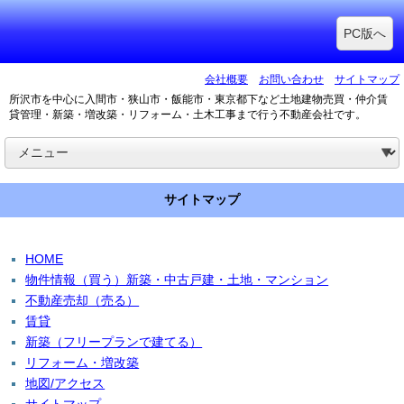
PC版へ
会社概要
お問い合わせ
サイトマップ
所沢市を中心に入間市・狭山市・飯能市・東京都下など土地建物売買・仲介賃
貸管理・新築・増改築・リフォーム・土木工事まで行う不動産会社です。
サイトマップ
HOME
物件情報（買う）新築・中古戸建・土地・マンション
不動産売却（売る）
賃貸
新築（フリープランで建てる）
リフォーム・増改築
地図/アクセス