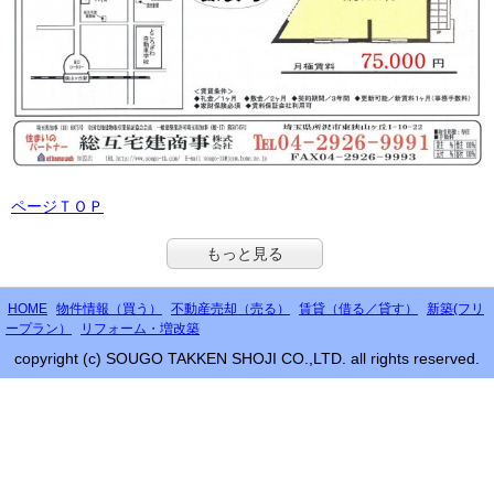
ページＴＯＰ
もっと見る
HOME
物件情報（買う）
不動産売却（売る）
賃貸（借る／貸す）
新築(フリ
ープラン）
リフォーム・増改築
copyright (c) SOUGO TAKKEN SHOJI CO.,LTD. all rights reserved.