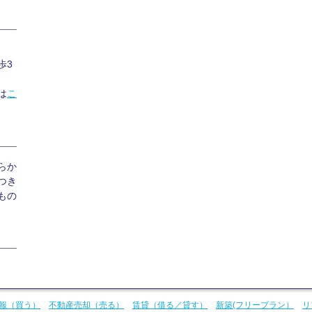
3
は
こ
らか
つき
もの
報（買う）
不動産売却（売る）
賃貸（借る／貸す）
新築(フリープラン）
リ