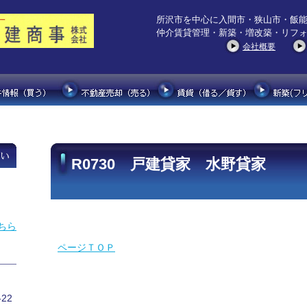
所沢市を中心に入間市・狭山市・飯
仲介賃貸管理・新築・増改築・リフ
会社概要
R0730 戸建貸家 水野貸家
ちら
ページＴＯＰ
22