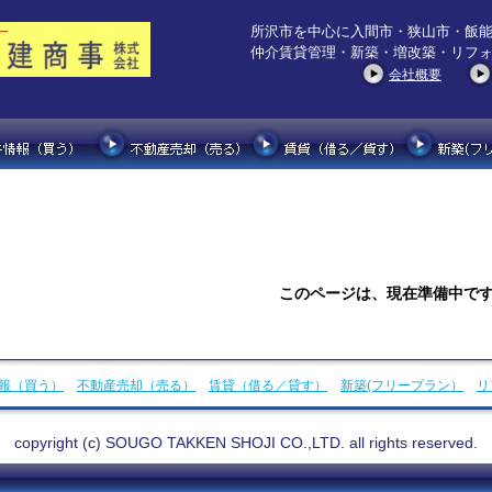
所沢市を中心に入間市・狭山市・飯
仲介賃貸管理・新築・増改築・リフ
会社概要
このページは、現在準備中で
報（買う）
不動産売却（売る）
賃貸（借る／貸す）
新築(フリープラン）
リ
copyright (c) SOUGO TAKKEN SHOJI CO.,LTD. all rights reserved.