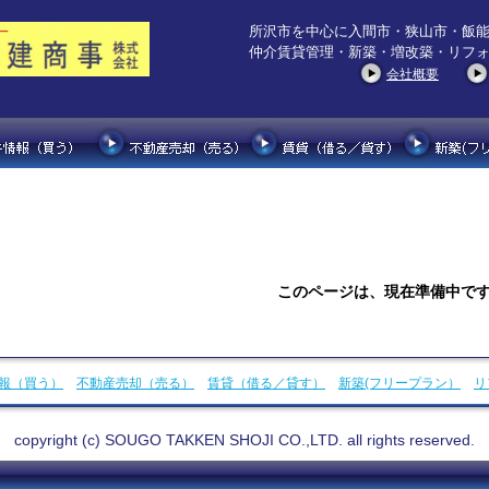
所沢市を中心に入間市・狭山市・飯
仲介賃貸管理・新築・増改築・リフ
会社概要
このページは、現在準備中で
報（買う）
不動産売却（売る）
賃貸（借る／貸す）
新築(フリープラン）
リ
copyright (c) SOUGO TAKKEN SHOJI CO.,LTD. all rights reserved.